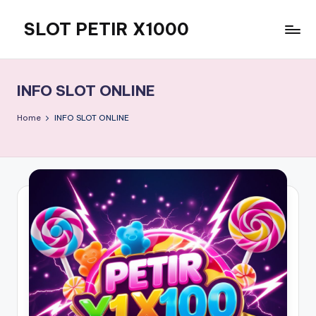
SLOT PETIR X1000
Skip
to
PERMAINAN
content
SLOT
GATE
INFO SLOT ONLINE
OF
OLMPUS
Home
INFO SLOT ONLINE
TURUN
PETIR
X1000